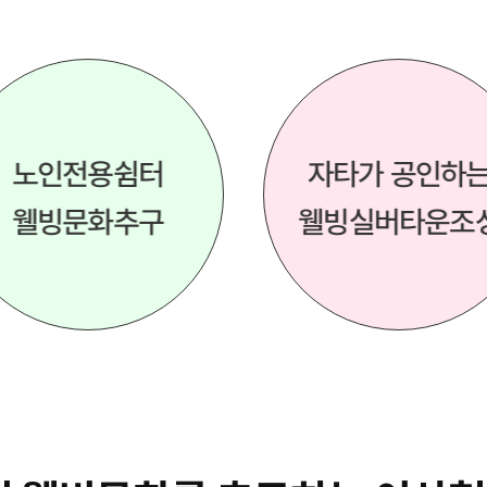
노인전용쉼터
자타가 공인하
웰빙문화추구
웰빙실버타운조