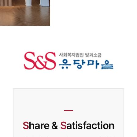
S
hare &
S
atisfaction