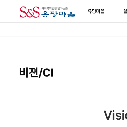
유당마을
인사말
입주
비젼/CI
주거
연혁
식생
유당마을특색
여가
비젼/CI
주변인프라
생활
찾아오시는길
보호
Visi