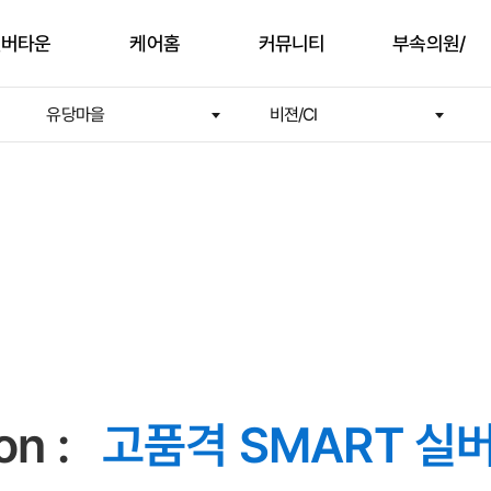
실버타운
케어홈
커뮤니티
부속의원/
유당마을
비젼/CI
한의원
안내
입주안내
부대시설
유당부속의원
공간
유당케어홈서비
갤러리
유당한의원
스
활
동영상
물리치료실/
재활운동실
생활
건강관리서비스
지원
및안전
on :
고품격 SMART 실