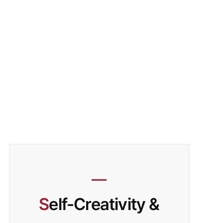
S
elf-Creativity &