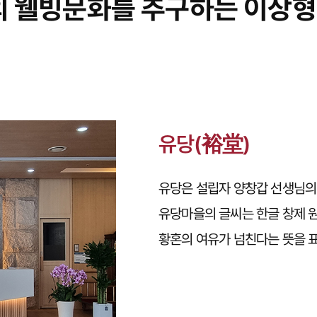
의 웰빙문화를 추구하는 이상
유당(裕堂)
유당은 설립자 양창갑 선생님의
유당마을의 글씨는 한글 창제 
황혼의 여유가 넘친다는 뜻을 표