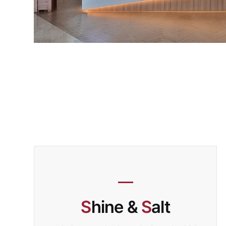
S
hine &
S
alt