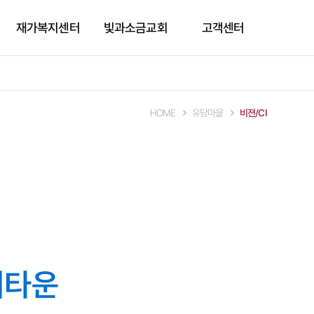
재가복지센터
빛과소금교회
고객센터
이용안내
빛과소금교회
공지사항
재가복지서비스
자주묻는질문
HOME
유당마을
비젼/CI
상담문의
버타운