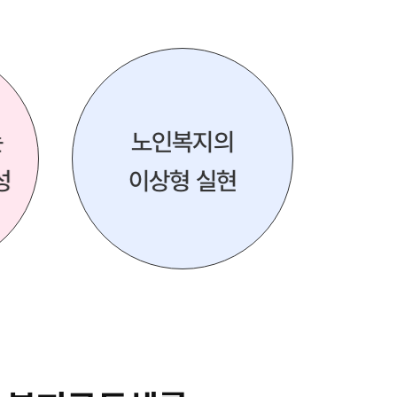
는
노인복지의
성
이상형 실현